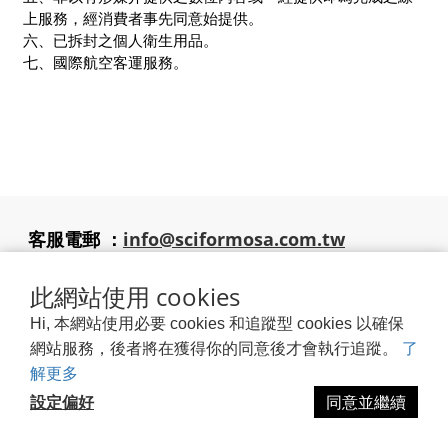
上服務，經消費者事先同意始提供。
六、已拆封之個人衛生用品。
七、國際航空客運服務。
客服電郵
：
info@sciformosa.com.tw
追蹤我們
付款方式 ：
銀行轉
此網站使用 cookies
帳/ATM
Hi, 本網站使用必要 cookies 和追蹤型 cookies 以確保
了
網站服務，後者將在獲得你的同意後才會執行追蹤。
解更多
|
服務條款
隱私權政策
退換貨政策
|
2026 © 昊青股份有限公司
設定偏好
同意並繼續